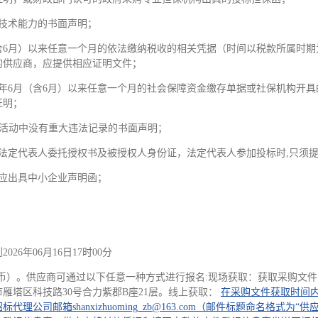
技术能力的书面声明；
月（含6月）以来任意一个月的依法缴纳税收的相关凭据（时间以税款所属时
的供应商，应提供相应证明文件；
25年6月（含6月）以来任意一个月的社会保障资金缴存单据或社保机构开
证明；
经营活动中没有重大违法记录的书面声明；
法定代表人委托授权书及被授权人身份证，法定代表人参加投标时,只须
应出具中小企业声明函；
026年06月16日17时00分
（人民币）。供应商可通过以下任意一种方式进行报名:现场获取：获取采购
雁塔区科技路30号合力紫郡B座21层。线上获取：
在采购文件获取时间
公司邮箱shanxizhuoming_zb@163.com（邮件标题命名格式为