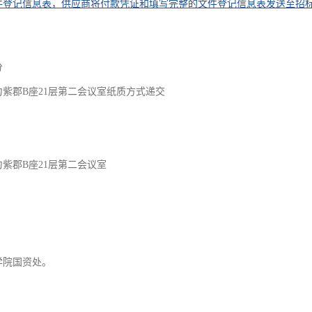
件登记信息表，供应商将付款凭证和填写完整的文件登记信息表发送至招
分
力紫郡B座21层第二会议室纸质方式递交
紫郡B座21层第二会议室
学院国资处。