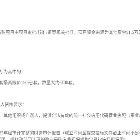
采购项目由项目审批/核准/备案机关批准，项目资金来源为其他资金91.
标为其中的：
套最高限价150元/套，数量大约6100套。
投标人资格要求：
人、其他组织或自然人，提供合法有效的统一社会信用代码营业执照（事业
或2025年经审计完整的财务审计报告（成立时间至提交投标文件截止时间不
证明，或财政部门认可的政府采购专业担保机构出具的投标担保函；