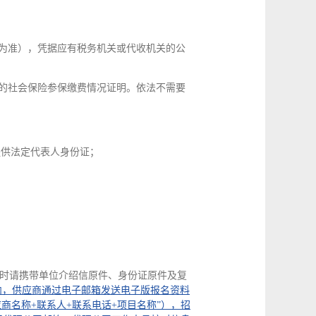
期为准），凭据应有税务机关或代收机关的公
具的社会保险参保缴费情况证明。依法不需要
提供法定代表人身份证；
文件时请携带单位介绍信原件、身份证原件及复
内，供应商通过电子邮箱发送电子版报名资料
“供应商名称+联系人+联系电话+项目名称”），招