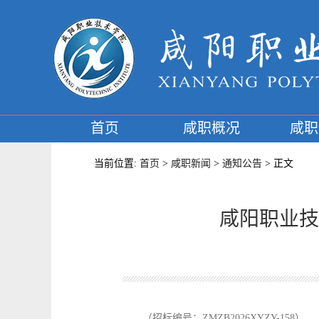
首页
咸职概况
咸职
当前位置:
首页
>
咸职新闻
>
通知公告
> 正文
咸阳职业技
（招标编号：ZMZB2026XYZY-158）